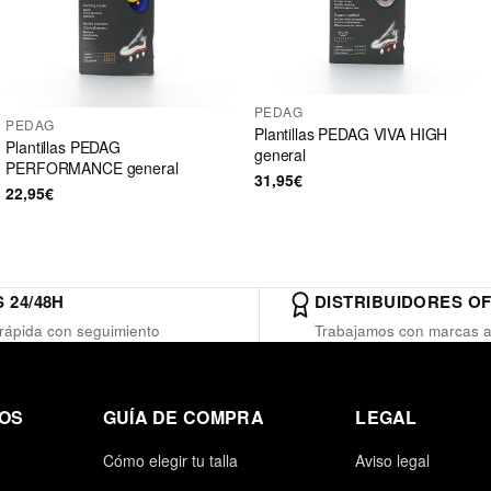
PEDAG
PEDAG
Plantillas PEDAG VIVA HIGH
Plantillas PEDAG
general
PERFORMANCE general
31,95€
22,95€
 24/48H
DISTRIBUIDORES OF
rápida con seguimiento
Trabajamos con marcas a
OS
GUÍA DE COMPRA
LEGAL
Cómo elegir tu talla
Aviso legal