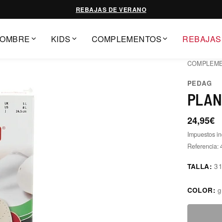
REBAJAS DE VERANO
OMBRE
KIDS
COMPLEMENTOS
REBAJAS
COMPLEM
PEDAG
PLAN
24,95€
Impuestos in
Referencia:
TALLA:
3
COLOR:
g