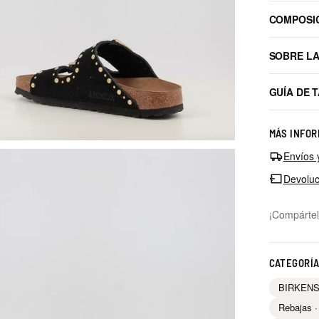
COMPOSI
SOBRE L
GUÍA DE 
MÁS INFOR
Envíos 
Devoluc
¡Compártel
CATEGORÍ
BIRKEN
Rebajas ·