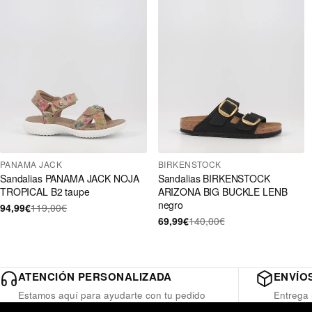
PANAMA JACK
BIRKENSTOCK
Sandalias PANAMA JACK NOJA
Sandalias BIRKENSTOCK
TROPICAL B2 taupe
ARIZONA BIG BUCKLE LENB
negro
94,99€
119,00€
69,99€
140,00€
ATENCIÓN PERSONALIZADA
ENVÍOS
Estamos aquí para ayudarte con tu pedido
Entrega 