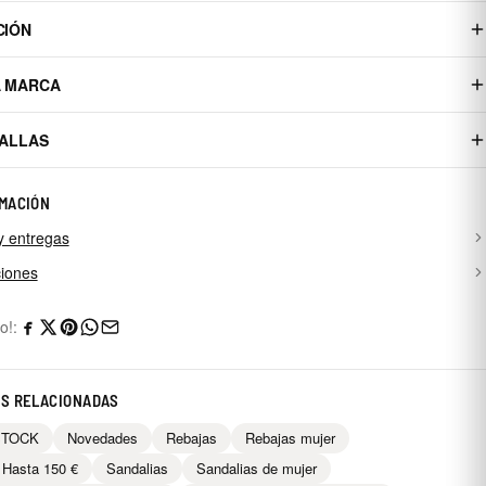
CIÓN
A MARCA
TALLAS
MACIÓN
y entregas
iones
o!:
AS RELACIONADAS
STOCK
Novedades
Rebajas
Rebajas mujer
 Hasta 150 €
Sandalias
Sandalias de mujer