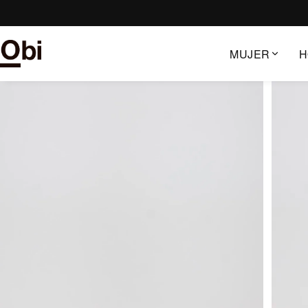
Saltar
al
contenido
MUJER
H