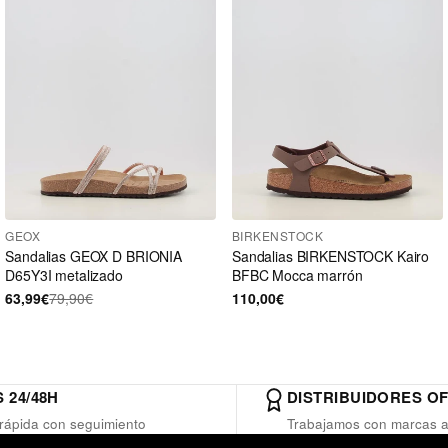
GEOX
BIRKENSTOCK
Sandalias GEOX D BRIONIA
Sandalias BIRKENSTOCK Kairo
D65Y3I metalizado
BFBC Mocca marrón
63,99€
79,90€
110,00€
 24/48H
DISTRIBUIDORES OF
rápida con seguimiento
Trabajamos con marcas a