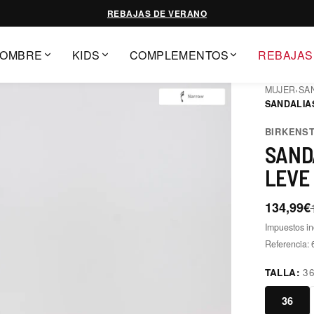
REBAJAS DE VERANO
OMBRE
KIDS
COMPLEMENTOS
REBAJAS
MUJER
›
SA
SANDALIA
BIRKENS
SAND
LEVE
134,99€
Impuestos in
Referencia:
TALLA:
3
36