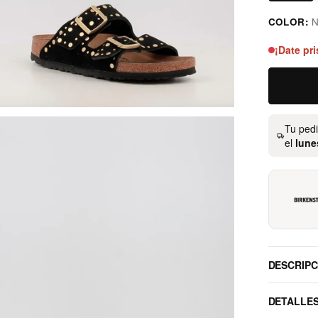
COLOR:
N
negro
¡Date pri
Tu ped
el
lune
DESCRIPC
DETALLE