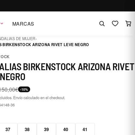
MARCAS
NDALIAS DE MUJER
›
S BIRKENSTOCK ARIZONA RIVET LEVE NEGRO
TOCK
ALIAS BIRKENSTOCK ARIZONA RIVET
 NEGRO
150,00€
-10%
cluidos. Envío calculado en el checkout.
64148-36
6
37
38
39
40
41